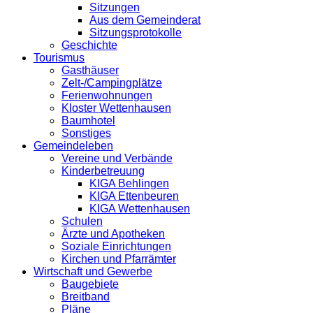
Sitzungen
Aus dem Gemeinderat
Sitzungsprotokolle
Geschichte
Tourismus
Gasthäuser
Zelt-/Campingplätze
Ferienwohnungen
Kloster Wettenhausen
Baumhotel
Sonstiges
Gemeindeleben
Vereine und Verbände
Kinderbetreuung
KIGA Behlingen
KIGA Ettenbeuren
KIGA Wettenhausen
Schulen
Ärzte und Apotheken
Soziale Einrichtungen
Kirchen und Pfarrämter
Wirtschaft und Gewerbe
Baugebiete
Breitband
Pläne