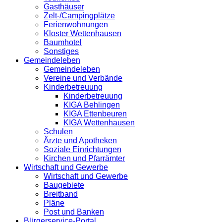
Gasthäuser
Zelt-/Campingplätze
Ferienwohnungen
Kloster Wettenhausen
Baumhotel
Sonstiges
Gemeindeleben
Gemeindeleben
Vereine und Verbände
Kinderbetreuung
Kinderbetreuung
KIGA Behlingen
KIGA Ettenbeuren
KIGA Wettenhausen
Schulen
Ärzte und Apotheken
Soziale Einrichtungen
Kirchen und Pfarrämter
Wirtschaft und Gewerbe
Wirtschaft und Gewerbe
Baugebiete
Breitband
Pläne
Post und Banken
Bürgerservice-Portal