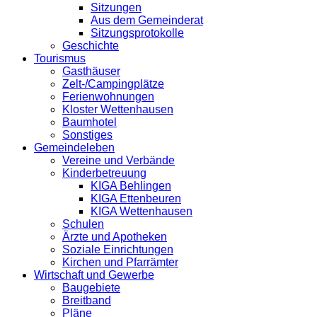
Sitzungen
Aus dem Gemeinderat
Sitzungsprotokolle
Geschichte
Tourismus
Gasthäuser
Zelt-/Campingplätze
Ferienwohnungen
Kloster Wettenhausen
Baumhotel
Sonstiges
Gemeindeleben
Vereine und Verbände
Kinderbetreuung
KIGA Behlingen
KIGA Ettenbeuren
KIGA Wettenhausen
Schulen
Ärzte und Apotheken
Soziale Einrichtungen
Kirchen und Pfarrämter
Wirtschaft und Gewerbe
Baugebiete
Breitband
Pläne